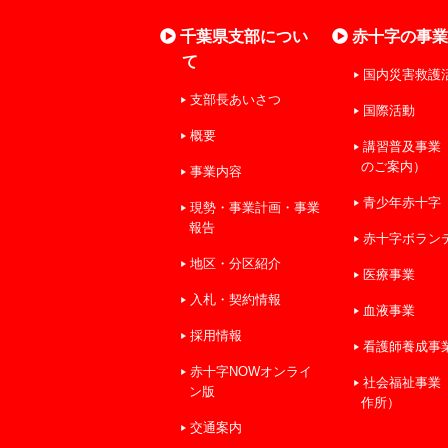
千葉県支部につい
赤十字の事
て
国内災害救護
支部長あいさつ
国際活動
概要
講習普及事業
のご案内）
事業内容
青少年赤十字
現勢・事業計画・事業
報告
赤十字ボラン
地区・分区紹介
医療事業
入札・契約情報
血液事業
採用情報
看護師養成事
赤十字NOWオンライ
社会福祉事業
ン版
作所）
交通案内