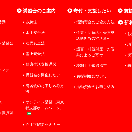
業
講習会のご案内
寄付・支援したい
義
活動
救急法
活動資金のご協力方法
新
水上安全法
企業・団体の社会貢献
お
活動担当の皆さまへ
（講習会
幼児安全法
講
遺言・相続財産・お香
雪上安全法
典によるご寄付
災
健康生活支援講習
税制上の優遇措置
義
ティア
講習会を開催したい
表彰制度について
講習会のお申し込み方
活動資金のお申し込み
法
業
オンライン講習（東京
都支部ホームページ）
（義肢製
赤十字防災セミナー