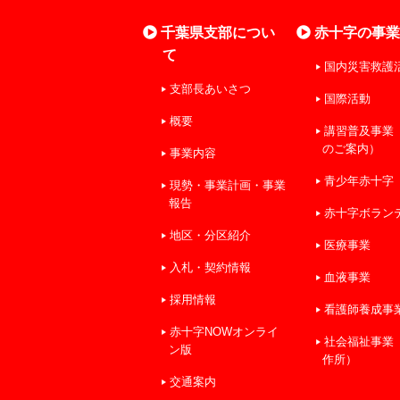
千葉県支部につい
赤十字の事
て
国内災害救護
支部長あいさつ
国際活動
概要
講習普及事業
のご案内）
事業内容
青少年赤十字
現勢・事業計画・事業
報告
赤十字ボラン
地区・分区紹介
医療事業
入札・契約情報
血液事業
採用情報
看護師養成事
赤十字NOWオンライ
社会福祉事業
ン版
作所）
交通案内