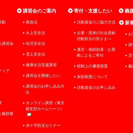
業
講習会のご案内
寄付・支援したい
義
活動
救急法
活動資金のご協力方法
新
水上安全法
企業・団体の社会貢献
お
活動担当の皆さまへ
（講習会
幼児安全法
講
遺言・相続財産・お香
雪上安全法
典によるご寄付
災
健康生活支援講習
税制上の優遇措置
義
ティア
講習会を開催したい
表彰制度について
講習会のお申し込み方
活動資金のお申し込み
法
業
オンライン講習（東京
都支部ホームページ）
（義肢製
赤十字防災セミナー