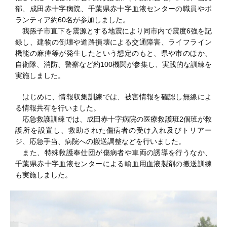
部、成田赤十字病院、千葉県赤十字血液センターの職員やボ
ランティア約60名が参加しました。
我孫子市直下を震源とする地震により同市内で震度6強を記
録し、建物の倒壊や道路損壊による交通障害、ライフライン
機能の麻痺等が発生したという想定のもと、県や市のほか、
自衛隊、消防、警察など約100機関が参集し、実践的な訓練を
実施しました。
はじめに、情報収集訓練では、被害情報を確認し無線によ
る情報共有を行いました。
応急救護訓練では、成田赤十字病院の医療救護班2個班が救
護所を設置し、救助された傷病者の受け入れ及びトリアー
ジ、応急手当、病院への搬送調整などを行いました。
また、特殊救護奉仕団が傷病者や車両の誘導を行うなか、
千葉県赤十字血液センターによる輸血用血液製剤の搬送訓練
も実施しました。