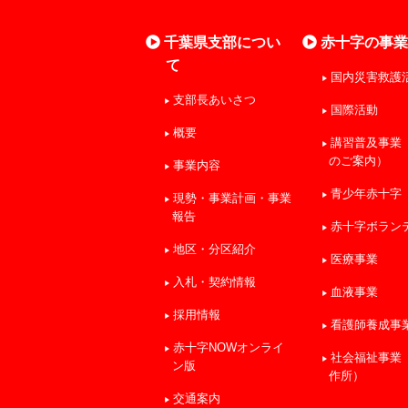
千葉県支部につい
赤十字の事
て
国内災害救護
支部長あいさつ
国際活動
概要
講習普及事業
のご案内）
事業内容
青少年赤十字
現勢・事業計画・事業
報告
赤十字ボラン
地区・分区紹介
医療事業
入札・契約情報
血液事業
採用情報
看護師養成事
赤十字NOWオンライ
社会福祉事業
ン版
作所）
交通案内