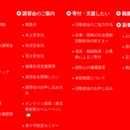
業
講習会のご案内
寄付・支援したい
義
活動
救急法
活動資金のご協力方法
新
水上安全法
企業・団体の社会貢献
お
活動担当の皆さまへ
（講習会
幼児安全法
講
遺言・相続財産・お香
雪上安全法
典によるご寄付
災
健康生活支援講習
税制上の優遇措置
義
ティア
講習会を開催したい
表彰制度について
講習会のお申し込み方
活動資金のお申し込み
法
業
オンライン講習（東京
都支部ホームページ）
（義肢製
赤十字防災セミナー