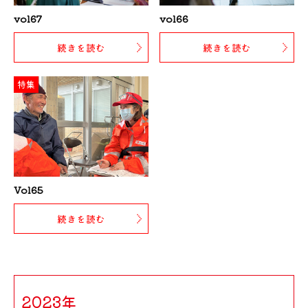
vol67
vol66
続きを読む
続きを読む
特集
Vol65
続きを読む
2023年