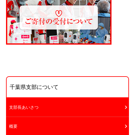
千葉県支部について
支部長あいさつ
概要