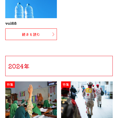
vol68
続きを読む
2024年
特集
特集